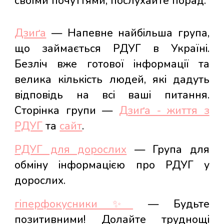
своїми почуттями, послухайте порад.
Дзиґа
— Напевне найбільша група,
що займається РДУГ в Україні.
Безліч вже готової інформації та
велика кількість людей, які дадуть
відповідь на всі ваші питання.
С
торінка групи —
Дзиґа - життя з
РДУГ
та
сайт
.
РДУГ для дорослих
— Група для
обміну інформацією про РДУГ у
дорослих.
гіперфокусники ✨
— Будьте
позитивними! Долайте труднощі