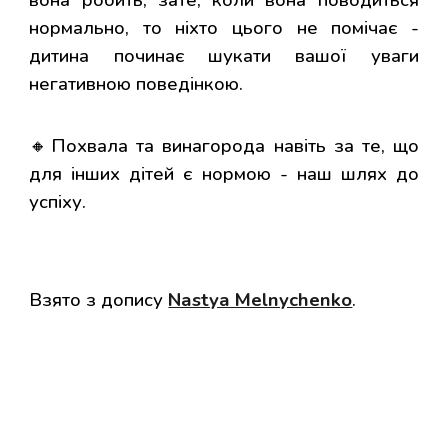
вона робить, зате, коли вона поводиться
нормально, то ніхто цього не помічає -
дитина починає шукати вашої уваги
негативною поведінкою.
🔸Похвала та винагорода навіть за те, що
для інших дітей є нормою - наш шлях до
успіху.
Взято з допису
Nastya Melnychenko
.