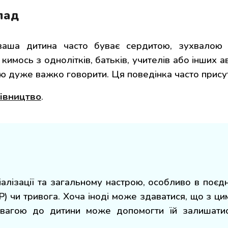
лад
аша дитина часто буває сердитою, зухвалою 
 кимось з однолітків, батьків, учителів або інших
нею дуже важко говорити. Ця поведінка часто прис
івництво
.
ціалізації та загальному настрою, особливо в поєдн
чи тривога. Хоча іноді може здаватися, що з цим н
увагою до дитини може допомогти їй залишати