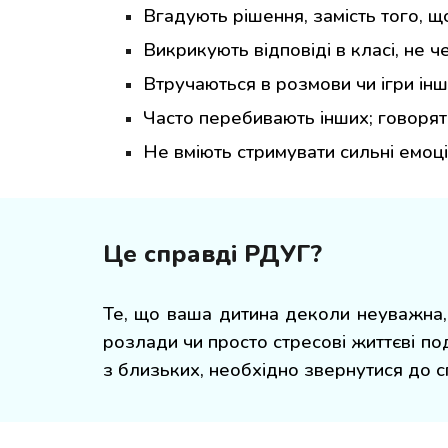
Вгадують рішення, замість того, щ
Викрикують відповіді в класі, не ч
Втручаються в розмови чи ігри інш
Часто перебивають інших; говоряті н
Не вміють стримувати сильні емоції
Це справді РДУГ?
Те, що ваша дитина деколи неуважна, 
розлади чи просто стресові життєві п
з близьких, необхідно звернутися до сп