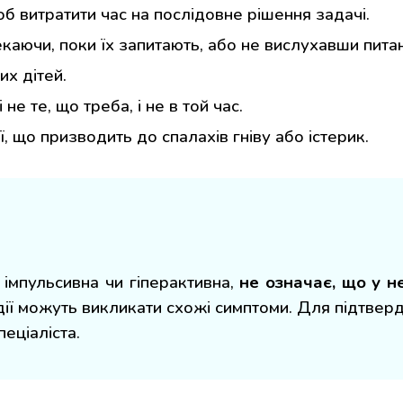
об витратити час на послідовне рішення задачі.
екаючи, поки їх запитають, або не вислухавши питан
их дітей.
е те, що треба, і не в той час.
, що призводить до спалахів гніву або істерик.
імпульсивна чи гіперактивна,
не означає, що у н
одії можуть викликати схожі симптоми. Для підтвер
еціаліста.