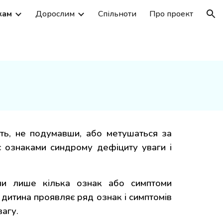
кам
Дорослим
Cпільноти
Про проект
ion
ють, не подумавши, або метушаться за
 є ознаками синдрому дефіциту уваги і
или лише кілька ознак або симптоми
 дитина проявляє ряд ознак і симптомів
вагу.