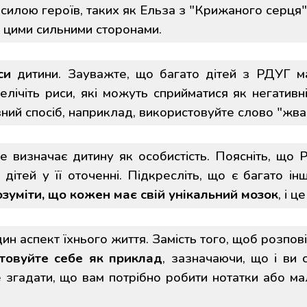
рсилою героїв, таких як Ельза з "Крижаного серця" 
и цими сильними сторонами.
си
дитини. Зауважте, що багато дітей з РДУГ ма
ічіть риси, які можуть сприйматися як негативні, 
ий спосіб, наприклад, використовуйте слово "жвав
 визначає дитину як особистість. Поясніть, що 
 дітей у її оточенні. Підкресліть, що є багато ін
зуміти, що кожен має свій унікальний мозок
, і 
н аспект їхнього життя. Замість того, щоб розпов
товуйте себе як приклад
, зазначаючи, що і ви с
 згадати, що вам потрібно робити нотатки або м