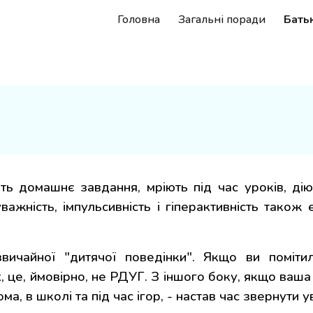
Головна
Загальні поради
Бать
ip to main content
Skip to navigat
ть домашнє завдання, мріють під час уроків, ді
важність, імпульсивність і гіперактивність також
вичайної "дитячої поведінки". Якщо ви поміт
 це, ймовірно, не РДУГ. З іншого боку, якщо ваша
ома, в школі та під час ігор, - настав час звернути у