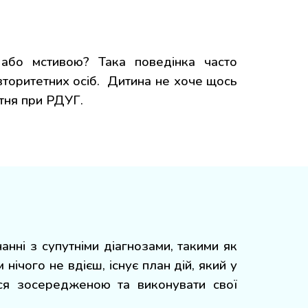
або мстивою? Така поведінка часто
 авторитетних осіб. Дитина не хоче щось
утня
при
РДУГ.
анні з супутніми діагнозами, такими як
ічого не вдієш, існує план дій, який у
ся зосередженою та виконувати свої