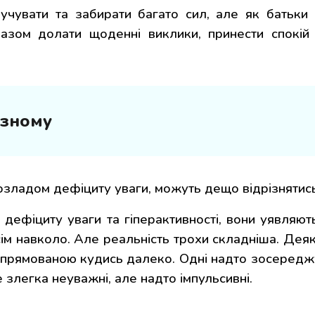
чувати та забирати багато сил, але як батьки 
азом долати щоденні виклики, принести спокій
ізному
розладом дефіциту уваги,
можуть дещо відрізнятись
ефіциту уваги та гіперактивності, вони уявляють
всім навколо. Але реальність трохи складніша. Деяк
а, спрямованою кудись далеко. Одні надто зосеред
 злегка неуважні, але надто імпульсивні.