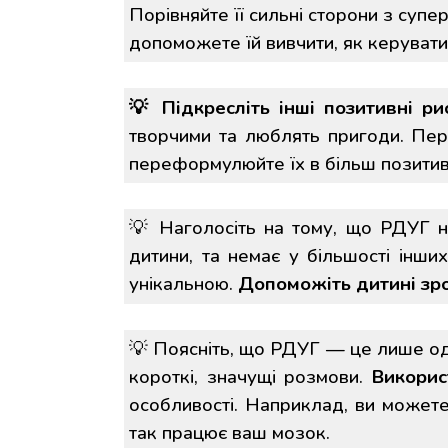
Порівняйте її сильні сторони з супе
допоможете їй вивчити, як керуват
💡
Підкресліть інші позитивні ри
творчими та люблять пригоди. Перел
переформулюйте їх в більш позитивн
💡
Наголосіть на тому, що РДУГ не
дитини, та немає у більшості інших
унікальною.
Допоможіть дитині зро
💡
Поясніть, що РДУГ — це лише оди
короткі, значущі розмови.
Викорис
особливості. Наприклад, ви можете
так працює ваш мозок.