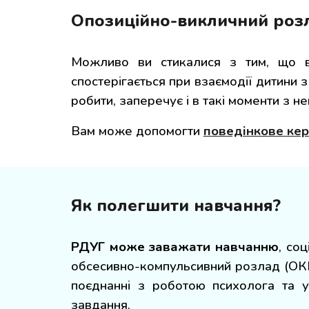
О
позиційно-викличний роз
Можливо ви стикалися з тим, що в
спостерігається при взаємодії дитини з
робити, заперечує і в такі моменти з 
Вам може допомо
гти
поведінкове кер
Як полегшити навчання?
РДУГ може заважати навчанню
, со
обсесивно-компульсивний розлад (ОКР) 
поєднанні з роботою психолога та 
завдання.