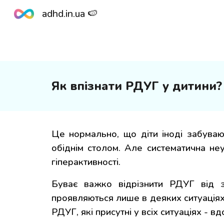
adhd.in.ua 🍉
Sk
Як впізнати РДУГ у дитини?
Це нормально, що діти іноді забуваю
обіднім столом. Але
систематична
неу
гіперактивності.
Буває важко відрізнити РДУГ від з
проявляються лише в деяких ситуаціях,
РДУГ, які присутні у всіх ситуаціях - вд