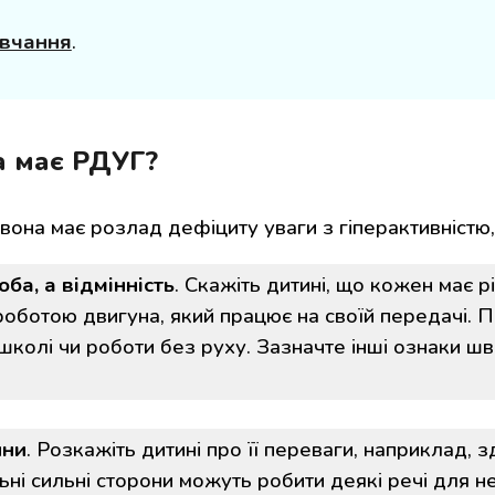
авчання
.
а має РДУГ?
 вона має розлад дефіциту уваги з гіперактивністю
ба, а відмінність
. Скажіть дитині, що кожен має рі
роботою двигуна, який працює на своїй передачі. 
школі чи роботи без руху. Зазначте інші ознаки шв
ини
. Розкажіть дитині про її переваги, наприклад, 
льні сильні сторони можуть робити деякі речі для не