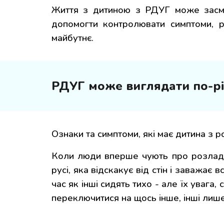
Життя з дитиною з РДУГ може засму
допомогти контролювати симптоми, р
майбутнє.
РДУГ
може виглядати по-р
Ознаки та симптоми, які має дитина з 
Коли люди вперше чують про розлад д
русі, яка відскакує від стін і заважає 
час як інші сидять тихо - але їх уваг
переключитися на щось інше, інші лише